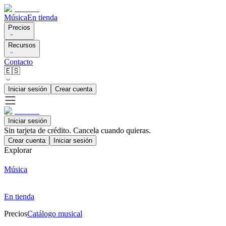
Música
En tienda
Precios
Recursos
Contacto
🇪🇸
Iniciar sesión
Crear cuenta
Iniciar sesión
Sin tarjeta de crédito. Cancela cuando quieras.
Crear cuenta
Iniciar sesión
Explorar
Música
En tienda
Precios
Catálogo musical