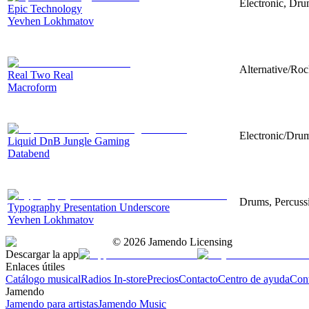
Electronic, Dru
Epic Technology
Yevhen Lokhmatov
Alternative/Roc
Real Two Real
Macroform
Electronic/Dru
Liquid DnB Jungle Gaming
Databend
Drums, Percussi
Typography Presentation Underscore
Yevhen Lokhmatov
©
2026
Jamendo Licensing
Descargar la app
Enlaces útiles
Catálogo musical
Radios In-store
Precios
Contacto
Centro de ayuda
Con
Jamendo
Jamendo para artistas
Jamendo Music