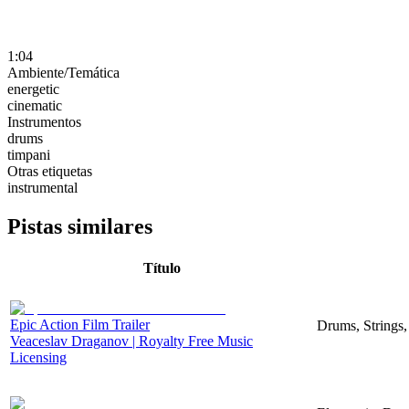
1:04
Ambiente/Temática
energetic
cinematic
Instrumentos
drums
timpani
Otras etiquetas
instrumental
Pistas similares
Título
Epic Action Film Trailer
Drums, Strings,
Veaceslav Draganov | Royalty Free Music
Licensing