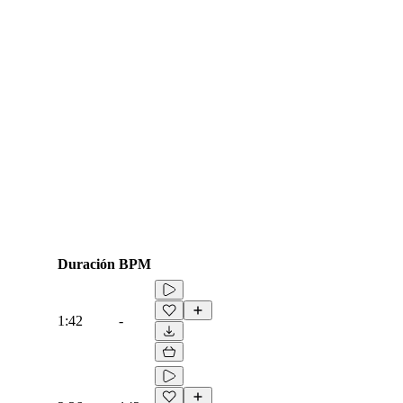
Duración
BPM
1:42
-