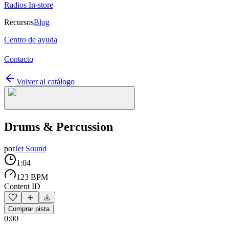
Radios In-store
Recursos
Blog
Centro de ayuda
Contacto
Volver al catálogo
Drums & Percussion
por
Jet Sound
1:04
123 BPM
Content ID
Comprar pista
0:00