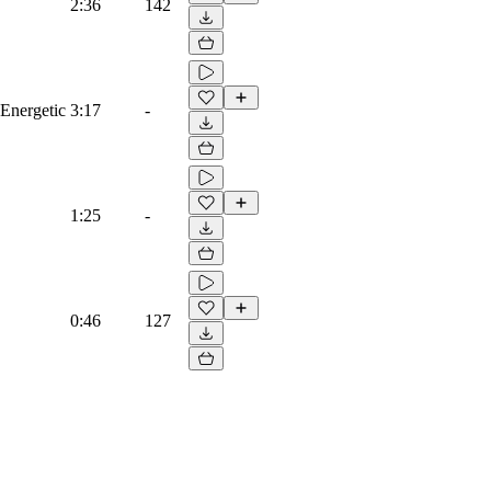
2:36
142
 Energetic
3:17
-
1:25
-
0:46
127