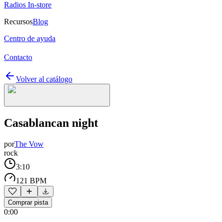
Radios In-store
Recursos
Blog
Centro de ayuda
Contacto
Volver al catálogo
Casablancan night
por
The Vow
rock
3:10
121 BPM
Comprar pista
0:00