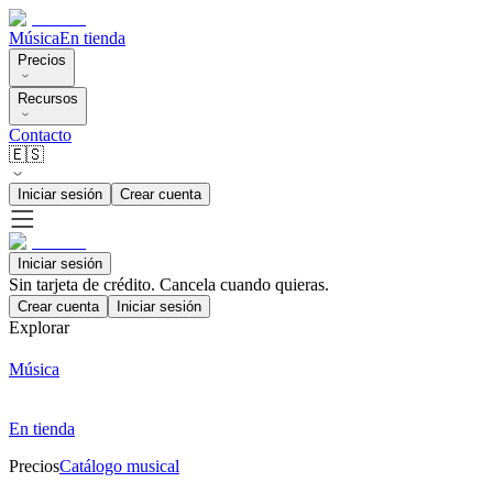
Música
En tienda
Precios
Recursos
Contacto
🇪🇸
Iniciar sesión
Crear cuenta
Iniciar sesión
Sin tarjeta de crédito. Cancela cuando quieras.
Crear cuenta
Iniciar sesión
Explorar
Música
En tienda
Precios
Catálogo musical