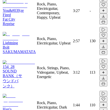
Rock, Piano,
Electricguitar,
You&#039;re
3:27
-
Contemporary,
Fired
Happy, Upbeat
Fat City
Reprise
Rock, Piano,
2:57
130
Lightning
Electricguitar, Upbeat
Bolt
SAKUMAMATATA
154_28
Rock, Strings, Piano,
SOUND
Videogame, Upbeat,
3:12
113
BANK（サ
Energetic
ウンドバ
ンク）
Rock, Piano,
1:44
110
Electricguitar, Dark
Han's