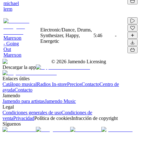
michael
lerm
Electronic/Dance, Drums,
Synthesizer, Happy,
5:46
-
Marexon
Energetic
- Going
Out
Marexon
©
2026
Jamendo Licensing
Descargar la app
Enlaces útiles
Catálogo musical
Radios In-store
Precios
Contacto
Centro de
ayuda
Contacto
Jamendo
Jamendo para artistas
Jamendo Music
Legal
Condiciones generales de uso
Condiciones de
venta
Privacidad
Política de cookies
Infracción de copyright
Síguenos