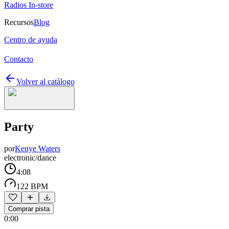
Radios In-store
Recursos
Blog
Centro de ayuda
Contacto
Volver al catálogo
Party
por
Kenye Waters
electronic/dance
4:08
122 BPM
Comprar pista
0:00