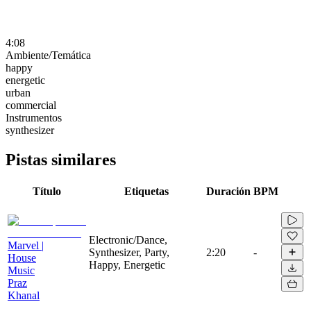
4:08
Ambiente/Temática
happy
energetic
urban
commercial
Instrumentos
synthesizer
Pistas similares
Título
Etiquetas
Duración
BPM
Electronic/Dance,
Marvel |
Synthesizer, Party,
2:20
-
House
Happy, Energetic
Music
Praz
Khanal