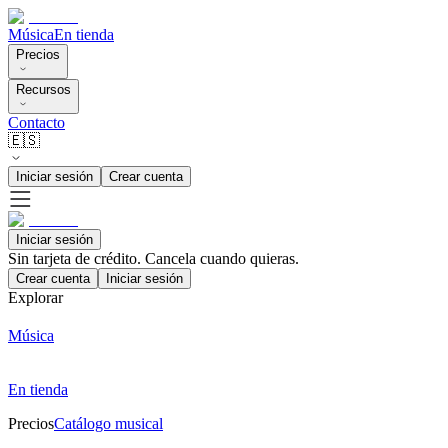
Música
En tienda
Precios
Recursos
Contacto
🇪🇸
Iniciar sesión
Crear cuenta
Iniciar sesión
Sin tarjeta de crédito. Cancela cuando quieras.
Crear cuenta
Iniciar sesión
Explorar
Música
En tienda
Precios
Catálogo musical