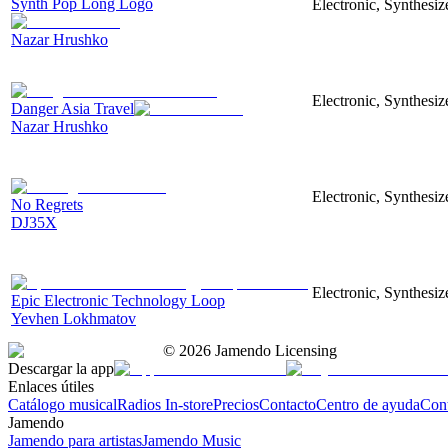
Synth Pop Long Logo
Electronic, Synthesi
Nazar Hrushko
Electronic, Synthesiz
Danger Asia Travel
Nazar Hrushko
Electronic, Synthesiz
No Regrets
DJ35X
Electronic, Synthesiz
Epic Electronic Technology Loop
Yevhen Lokhmatov
©
2026
Jamendo Licensing
Descargar la app
Enlaces útiles
Catálogo musical
Radios In-store
Precios
Contacto
Centro de ayuda
Con
Jamendo
Jamendo para artistas
Jamendo Music