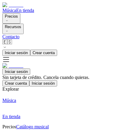
Música
En tienda
Precios
Recursos
Contacto
🇪🇸
Iniciar sesión
Crear cuenta
Iniciar sesión
Sin tarjeta de crédito. Cancela cuando quieras.
Crear cuenta
Iniciar sesión
Explorar
Música
En tienda
Precios
Catálogo musical