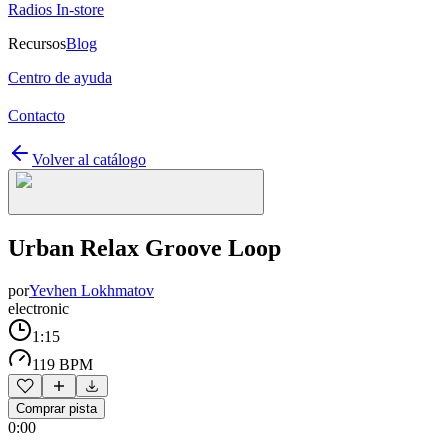
Radios In-store
Recursos
Blog
Centro de ayuda
Contacto
Volver al catálogo
Urban Relax Groove Loop
por
Yevhen Lokhmatov
electronic
1:15
119 BPM
Comprar pista
0:00