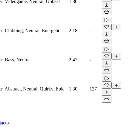
zer, Videogame, Neutral, Upbeat
1:36
-
er, Clubbing, Neutral, Energetic
2:18
-
er, Bass, Neutral
2:47
-
er, Abstract, Neutral, Quirky, Epic
1:30
127
tacto