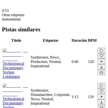
0:53
Otras etiquetas
instrumental
Pistas similares
Título
Etiquetas
Duración
BPM
Synthesizer, News,
Production, Neutral,
0:40
120
Technological
Inspirational
Documentary
Yevhen
Lokhmatov
Synthesizer,
Drummachine, Corporate,
1:12
120
Technological
News, Neutral,
Documentary
Inspirational
Yevhen