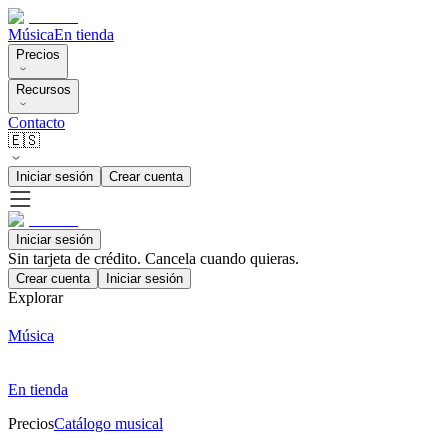
Música
En tienda
Precios
Recursos
Contacto
🇪🇸
Iniciar sesión
Crear cuenta
Iniciar sesión
Sin tarjeta de crédito. Cancela cuando quieras.
Crear cuenta
Iniciar sesión
Explorar
Música
En tienda
Precios
Catálogo musical