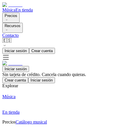
Música
En tienda
Precios
Recursos
Contacto
🇪🇸
Iniciar sesión
Crear cuenta
Iniciar sesión
Sin tarjeta de crédito. Cancela cuando quieras.
Crear cuenta
Iniciar sesión
Explorar
Música
En tienda
Precios
Catálogo musical