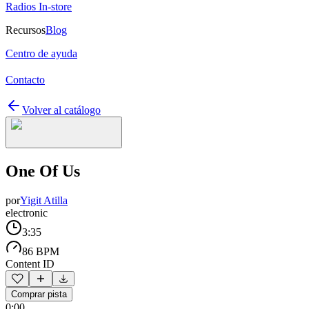
Radios In-store
Recursos
Blog
Centro de ayuda
Contacto
Volver al catálogo
One Of Us
por
Yigit Atilla
electronic
3:35
86 BPM
Content ID
Comprar pista
0:00