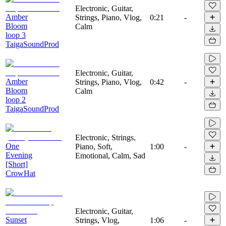
Electronic, Guitar,
Amber
Strings, Piano, Vlog,
0:21
-
Bloom
Calm
loop 3
TaigaSoundProd
Electronic, Guitar,
Amber
Strings, Piano, Vlog,
0:42
-
Bloom
Calm
loop 2
TaigaSoundProd
Electronic, Strings,
One
Piano, Soft,
1:00
-
Evening
Emotional, Calm, Sad
[Short]
CrowHat
Electronic, Guitar,
Sunset
Strings, Vlog,
1:06
-