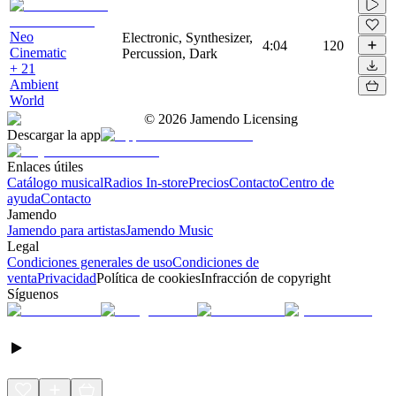
Neo
Electronic, Synthesizer,
4:04
120
Cinematic
Percussion, Dark
+ 21
Ambient
World
©
2026
Jamendo Licensing
Descargar la app
Enlaces útiles
Catálogo musical
Radios In-store
Precios
Contacto
Centro de
ayuda
Contacto
Jamendo
Jamendo para artistas
Jamendo Music
Legal
Condiciones generales de uso
Condiciones de
venta
Privacidad
Política de cookies
Infracción de copyright
Síguenos