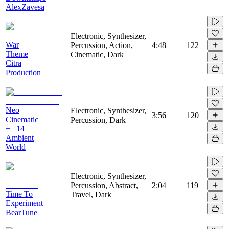
AlexZavesa
Electronic, Synthesizer,
War
Percussion, Action,
4:48
122
Theme
Cinematic, Dark
Citra
Production
Neo
Electronic, Synthesizer,
3:56
120
Cinematic
Percussion, Dark
+ _14
Ambient
World
Electronic, Synthesizer,
Percussion, Abstract,
2:04
119
Time To
Travel, Dark
Experiment
BearTune