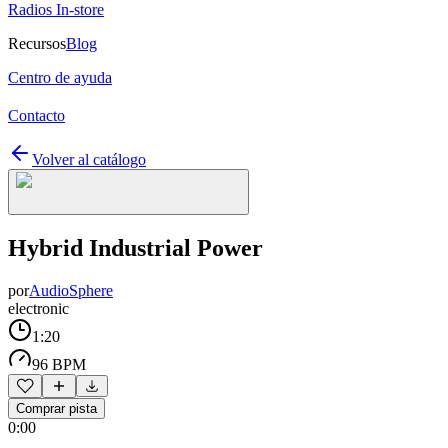
Radios In-store
Recursos
Blog
Centro de ayuda
Contacto
Volver al catálogo
Hybrid Industrial Power
por
AudioSphere
electronic
1:20
96 BPM
Comprar pista
0:00