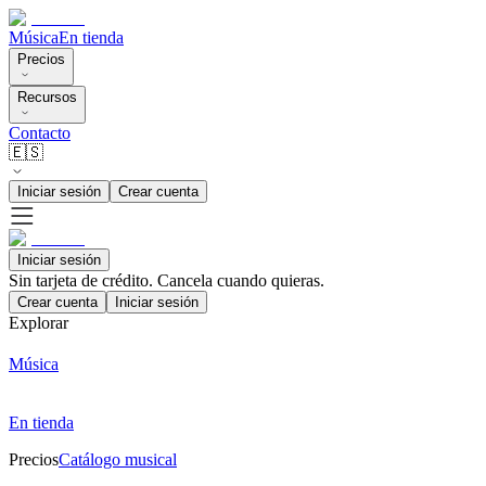
Música
En tienda
Precios
Recursos
Contacto
🇪🇸
Iniciar sesión
Crear cuenta
Iniciar sesión
Sin tarjeta de crédito. Cancela cuando quieras.
Crear cuenta
Iniciar sesión
Explorar
Música
En tienda
Precios
Catálogo musical