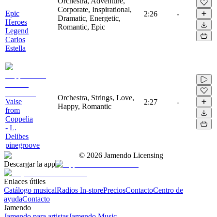
Orchestra, Adventure,
Corporate, Inspirational,
Epic
2:26
-
Dramatic, Energetic,
Heroes
Romantic, Epic
Legend
Carlos
Estella
Orchestra, Strings, Love,
Valse
2:27
-
Happy, Romantic
from
Coppelia
- L.
Delibes
pinegroove
©
2026
Jamendo Licensing
Descargar la app
Enlaces útiles
Catálogo musical
Radios In-store
Precios
Contacto
Centro de
ayuda
Contacto
Jamendo
Jamendo para artistas
Jamendo Music