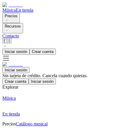
Música
En tienda
Precios
Recursos
Contacto
🇪🇸
Iniciar sesión
Crear cuenta
Iniciar sesión
Sin tarjeta de crédito. Cancela cuando quieras.
Crear cuenta
Iniciar sesión
Explorar
Música
En tienda
Precios
Catálogo musical