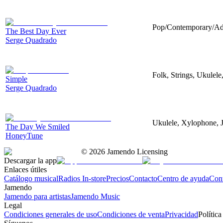
Pop/Contemporary/Adu
The Best Day Ever
Serge Quadrado
Folk, Strings, Ukulel
Simple
Serge Quadrado
Ukulele, Xylophone, 
The Day We Smiled
HoneyTune
©
2026
Jamendo Licensing
Descargar la app
Enlaces útiles
Catálogo musical
Radios In-store
Precios
Contacto
Centro de ayuda
Con
Jamendo
Jamendo para artistas
Jamendo Music
Legal
Condiciones generales de uso
Condiciones de venta
Privacidad
Política