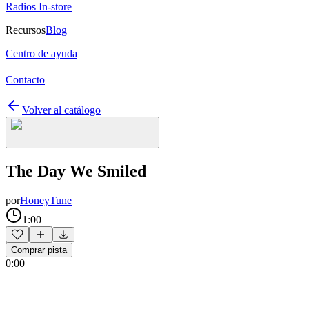
Radios In-store
Recursos
Blog
Centro de ayuda
Contacto
Volver al catálogo
The Day We Smiled
por
HoneyTune
1:00
Comprar pista
0:00