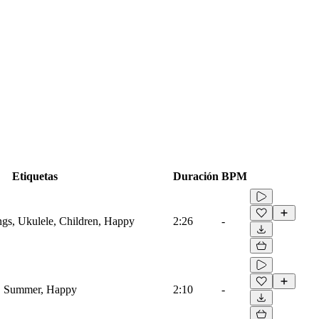
Etiquetas
Duración
BPM
ings, Ukulele, Children, Happy
2:26
-
e, Summer, Happy
2:10
-