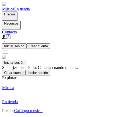
Música
En tienda
Precios
Recursos
Contacto
🇪🇸
Iniciar sesión
Crear cuenta
Iniciar sesión
Sin tarjeta de crédito. Cancela cuando quieras.
Crear cuenta
Iniciar sesión
Explorar
Música
En tienda
Precios
Catálogo musical