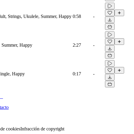
lt, Strings, Ukulele, Summer, Happy
0:58
-
e, Summer, Happy
2:27
-
Jingle, Happy
0:17
-
tacto
 de cookies
Infracción de copyright