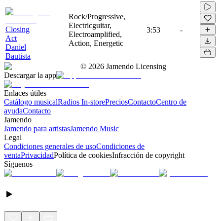
Rock/Progressive,
Electricguitar,
Closing
3:53
-
Electroamplified,
Act
Action, Energetic
Daniel
Bautista
©
2026
Jamendo Licensing
Descargar la app
Enlaces útiles
Catálogo musical
Radios In-store
Precios
Contacto
Centro de
ayuda
Contacto
Jamendo
Jamendo para artistas
Jamendo Music
Legal
Condiciones generales de uso
Condiciones de
venta
Privacidad
Política de cookies
Infracción de copyright
Síguenos