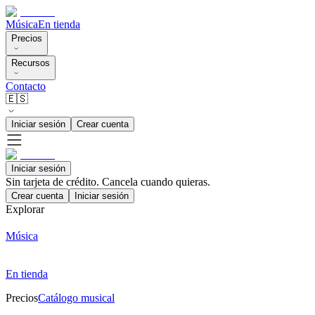
Música
En tienda
Precios
Recursos
Contacto
🇪🇸
Iniciar sesión
Crear cuenta
Iniciar sesión
Sin tarjeta de crédito. Cancela cuando quieras.
Crear cuenta
Iniciar sesión
Explorar
Música
En tienda
Precios
Catálogo musical