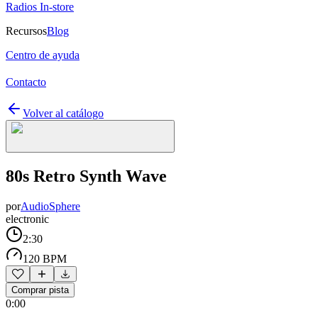
Radios In-store
Recursos
Blog
Centro de ayuda
Contacto
Volver al catálogo
80s Retro Synth Wave
por
AudioSphere
electronic
2:30
120 BPM
Comprar pista
0:00