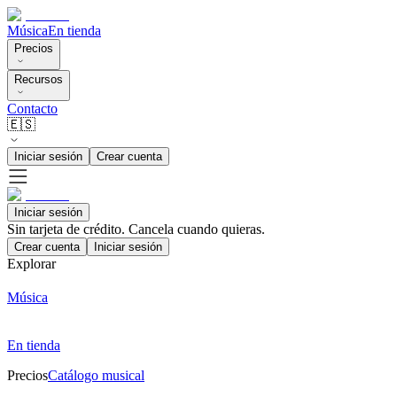
Música
En tienda
Precios
Recursos
Contacto
🇪🇸
Iniciar sesión
Crear cuenta
Iniciar sesión
Sin tarjeta de crédito. Cancela cuando quieras.
Crear cuenta
Iniciar sesión
Explorar
Música
En tienda
Precios
Catálogo musical