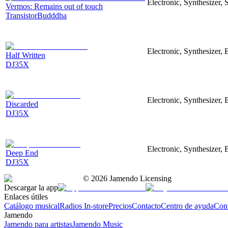
Electronic, Synthesizer, 
Vermos: Remains out of touch
TransistorBudddha
Electronic, Synthesizer, 
Half Written
DJ35X
Electronic, Synthesizer, 
Discarded
DJ35X
Electronic, Synthesizer, 
Deep End
DJ35X
©
2026
Jamendo Licensing
Descargar la app
Enlaces útiles
Catálogo musical
Radios In-store
Precios
Contacto
Centro de ayuda
Con
Jamendo
Jamendo para artistas
Jamendo Music