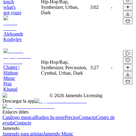
touch
Hip-Hop/Rap,
what's
Synthesizer, Urban,
3:02
-
not yours
Dark
Aleksandr
Koshylev
Hip-Hop/Rap,
Chatter |
Synthesizer, Percussion,
3:27
-
Hiphop
Cymbal, Urban, Dark
Music
Praz
Khanal
©
2026
Jamendo Licensing
Descargar la app
Enlaces útiles
Catálogo musical
Radios In-store
Precios
Contacto
Centro de
ayuda
Contacto
Jamendo
Jamendo para artistas
Jamendo Music