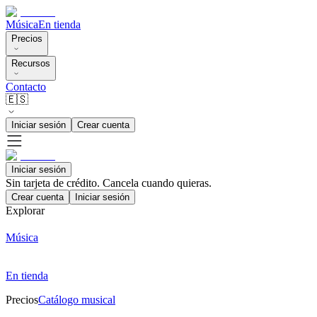
Música
En tienda
Precios
Recursos
Contacto
🇪🇸
Iniciar sesión
Crear cuenta
Iniciar sesión
Sin tarjeta de crédito. Cancela cuando quieras.
Crear cuenta
Iniciar sesión
Explorar
Música
En tienda
Precios
Catálogo musical