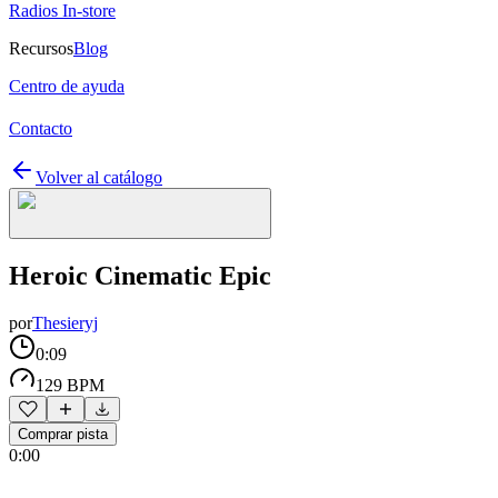
Radios In-store
Recursos
Blog
Centro de ayuda
Contacto
Volver al catálogo
Heroic Cinematic Epic
por
Thesieryj
0:09
129 BPM
Comprar pista
0:00