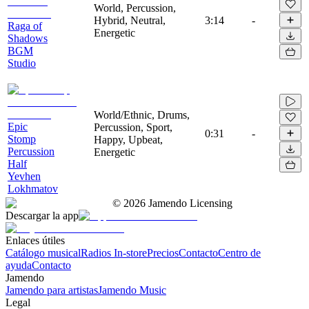
World, Percussion,
Hybrid, Neutral,
3:14
-
Raga of
Energetic
Shadows
BGM
Studio
World/Ethnic, Drums,
Epic
Percussion, Sport,
0:31
-
Stomp
Happy, Upbeat,
Percussion
Energetic
Half
Yevhen
Lokhmatov
©
2026
Jamendo Licensing
Descargar la app
Enlaces útiles
Catálogo musical
Radios In-store
Precios
Contacto
Centro de
ayuda
Contacto
Jamendo
Jamendo para artistas
Jamendo Music
Legal