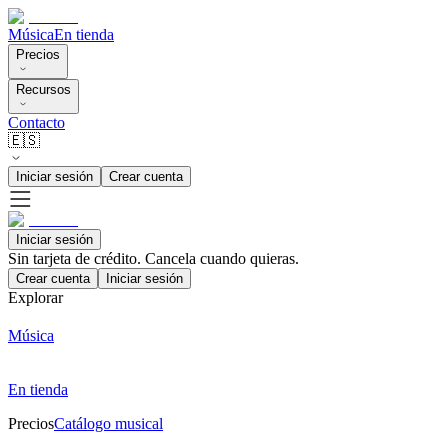
Música
En tienda
Precios
Recursos
Contacto
🇪🇸
Iniciar sesión
Crear cuenta
Iniciar sesión
Sin tarjeta de crédito. Cancela cuando quieras.
Crear cuenta
Iniciar sesión
Explorar
Música
En tienda
Precios
Catálogo musical