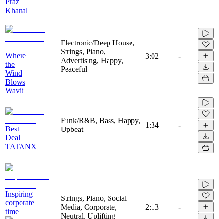
Praz
Khanal
Electronic/Deep House,
Strings, Piano,
Where
3:02
-
Advertising, Happy,
the
Peaceful
Wind
Blows
Wavit
Funk/R&B, Bass, Happy,
1:34
-
Best
Upbeat
Deal
TATANX
Inspiring
Strings, Piano, Social
corporate
Media, Corporate,
2:13
-
time
Neutral, Uplifting