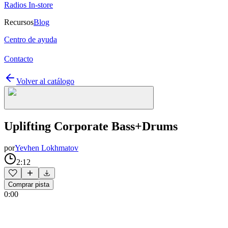
Radios In-store
Recursos
Blog
Centro de ayuda
Contacto
Volver al catálogo
Uplifting Corporate Bass+Drums
por
Yevhen Lokhmatov
2:12
Comprar pista
0:00