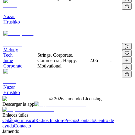
Nazar
Hrushko
Melody
Tech
Strings, Corporate,
Indie
Commercial, Happy,
2:06
-
Corporate
Motivational
Nazar
Hrushko
©
2026
Jamendo Licensing
Descargar la app
Enlaces útiles
Catálogo musical
Radios In-store
Precios
Contacto
Centro de
ayuda
Contacto
Jamendo