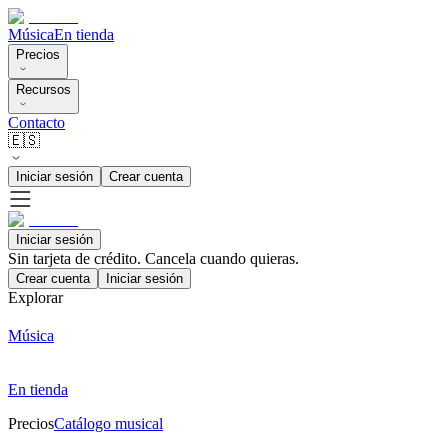
Música
En tienda
Precios
Recursos
Contacto
🇪🇸
Iniciar sesión
Crear cuenta
Iniciar sesión
Sin tarjeta de crédito. Cancela cuando quieras.
Crear cuenta
Iniciar sesión
Explorar
Música
En tienda
Precios
Catálogo musical