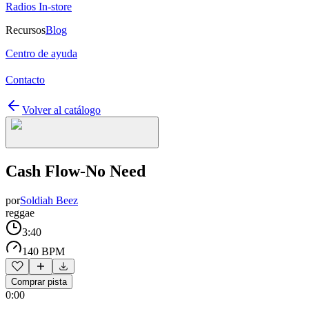
Radios In-store
Recursos
Blog
Centro de ayuda
Contacto
Volver al catálogo
Cash Flow-No Need
por
Soldiah Beez
reggae
3:40
140 BPM
Comprar pista
0:00