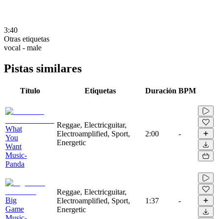
3:40
Otras etiquetas
vocal - male
Pistas similares
Título
Etiquetas
Duración
BPM
Reggae, Electricguitar,
What
Electroamplified, Sport,
2:00
-
You
Energetic
Want
Music-
Panda
Reggae, Electricguitar,
Big
Electroamplified, Sport,
1:37
-
Game
Energetic
Music-