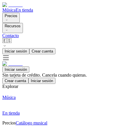
Música
En tienda
Precios
Recursos
Contacto
🇪🇸
Iniciar sesión
Crear cuenta
Iniciar sesión
Sin tarjeta de crédito. Cancela cuando quieras.
Crear cuenta
Iniciar sesión
Explorar
Música
En tienda
Precios
Catálogo musical