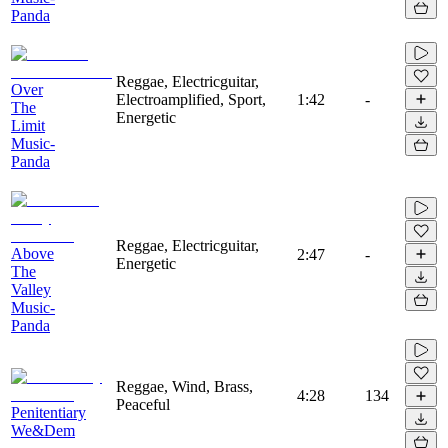
Panda
Reggae, Electricguitar,
Over
Electroamplified, Sport,
1:42
-
The
Energetic
Limit
Music-
Panda
Reggae, Electricguitar,
Above
2:47
-
Energetic
The
Valley
Music-
Panda
Reggae, Wind, Brass,
4:28
134
Peaceful
Penitentiary
We&Dem