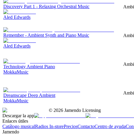
Discovery Part 1 - Relaxing Orchestral Music
Ambie
Aled Edwards
Remember - Ambient Synth and Piano Music
Ambie
Aled Edwards
Ambie
Technology Ambient Piano
MokkaMusic
Ambie
Dreamscape Deep Ambient
MokkaMusic
©
2026
Jamendo Licensing
Descargar la app
Enlaces útiles
Catálogo musical
Radios In-store
Precios
Contacto
Centro de ayuda
Con
Jamendo