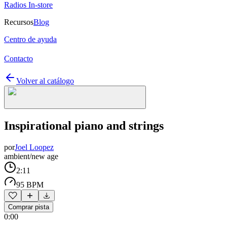
Radios In-store
Recursos
Blog
Centro de ayuda
Contacto
Volver al catálogo
Inspirational piano and strings
por
Joel Loopez
ambient/new age
2:11
95 BPM
Comprar pista
0:00