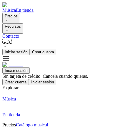
Música
En tienda
Precios
Recursos
Contacto
🇪🇸
Iniciar sesión
Crear cuenta
Iniciar sesión
Sin tarjeta de crédito. Cancela cuando quieras.
Crear cuenta
Iniciar sesión
Explorar
Música
En tienda
Precios
Catálogo musical