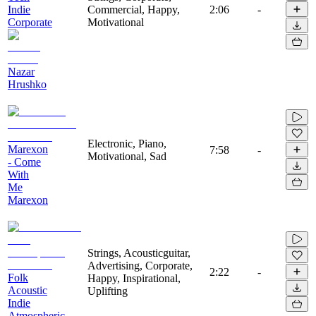
Indie
Commercial, Happy,
2:06
-
Corporate
Motivational
Nazar
Hrushko
Electronic, Piano,
Marexon
7:58
-
Motivational, Sad
- Come
With
Me
Marexon
Strings, Acousticguitar,
Advertising, Corporate,
2:22
-
Folk
Happy, Inspirational,
Acoustic
Uplifting
Indie
Atmospheric