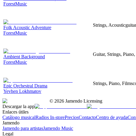
ForestMusic
Strings, Acousticguita
Folk Acoustic Adventure
ForestMusic
Guitar, Strings, Piano,
Ambient Background
ForestMusic
Strings, Piano, Filmsc
Epic Orchestral Drama
Yevhen Lokhmatov
©
2026
Jamendo Licensing
Descargar la app
Enlaces útiles
Catálogo musical
Radios In-store
Precios
Contacto
Centro de ayuda
Con
Jamendo
Jamendo para artistas
Jamendo Music
Legal