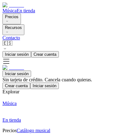
Música
En tienda
Precios
Recursos
Contacto
🇪🇸
Iniciar sesión
Crear cuenta
Iniciar sesión
Sin tarjeta de crédito. Cancela cuando quieras.
Crear cuenta
Iniciar sesión
Explorar
Música
En tienda
Precios
Catálogo musical