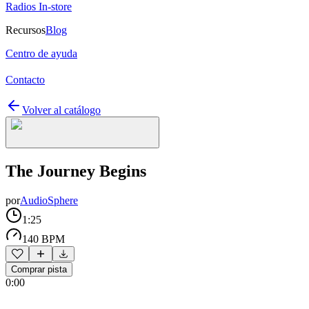
Radios In-store
Recursos
Blog
Centro de ayuda
Contacto
Volver al catálogo
The Journey Begins
por
AudioSphere
1:25
140 BPM
Comprar pista
0:00