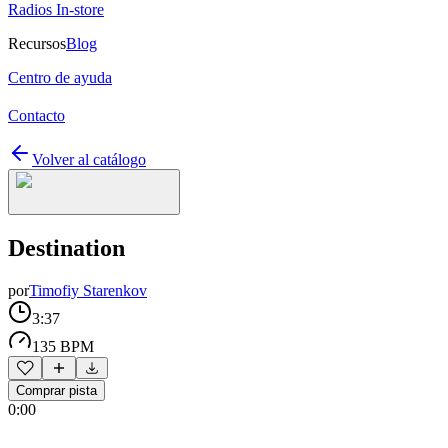
Radios In-store
Recursos
Blog
Centro de ayuda
Contacto
Volver al catálogo
Destination
por
Timofiy Starenkov
3:37
135 BPM
Comprar pista
0:00