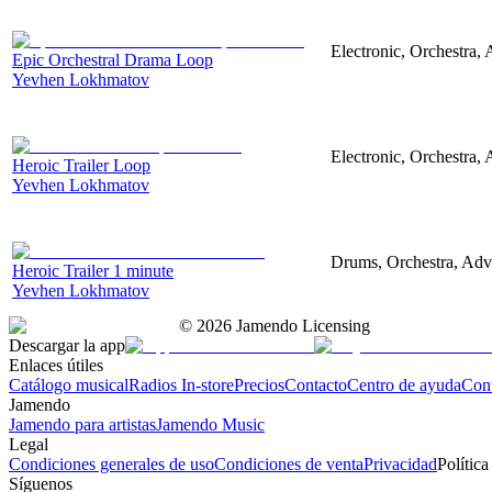
Electronic, Orchestra,
Epic Orchestral Drama Loop
Yevhen Lokhmatov
Electronic, Orchestra, 
Heroic Trailer Loop
Yevhen Lokhmatov
Drums, Orchestra, Adve
Heroic Trailer 1 minute
Yevhen Lokhmatov
©
2026
Jamendo Licensing
Descargar la app
Enlaces útiles
Catálogo musical
Radios In-store
Precios
Contacto
Centro de ayuda
Con
Jamendo
Jamendo para artistas
Jamendo Music
Legal
Condiciones generales de uso
Condiciones de venta
Privacidad
Política
Síguenos