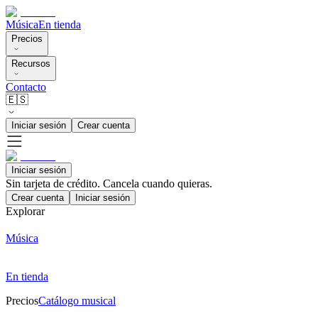
Música
En tienda
Precios
Recursos
Contacto
🇪🇸
Iniciar sesión
Crear cuenta
Iniciar sesión
Sin tarjeta de crédito. Cancela cuando quieras.
Crear cuenta
Iniciar sesión
Explorar
Música
En tienda
Precios
Catálogo musical