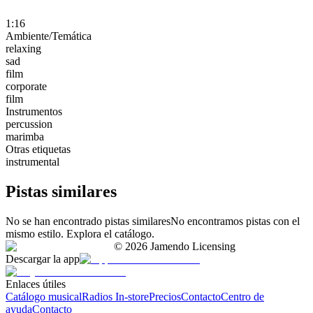
1:16
Ambiente/Temática
relaxing
sad
film
corporate
film
Instrumentos
percussion
marimba
Otras etiquetas
instrumental
Pistas similares
No se han encontrado pistas similares
No encontramos pistas con el
mismo estilo. Explora el catálogo.
©
2026
Jamendo Licensing
Descargar la app
Enlaces útiles
Catálogo musical
Radios In-store
Precios
Contacto
Centro de
ayuda
Contacto