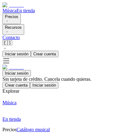
Música
En tienda
Precios
Recursos
Contacto
🇪🇸
Iniciar sesión
Crear cuenta
Iniciar sesión
Sin tarjeta de crédito. Cancela cuando quieras.
Crear cuenta
Iniciar sesión
Explorar
Música
En tienda
Precios
Catálogo musical