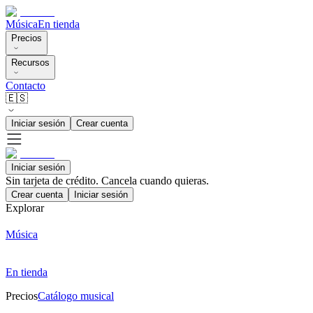
Música
En tienda
Precios
Recursos
Contacto
🇪🇸
Iniciar sesión
Crear cuenta
Iniciar sesión
Sin tarjeta de crédito. Cancela cuando quieras.
Crear cuenta
Iniciar sesión
Explorar
Música
En tienda
Precios
Catálogo musical