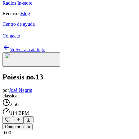
Radios In-store
Recursos
Blog
Centro de ayuda
Contacto
Volver al catálogo
Poiesis no.13
por
José Negrin
classical
2:56
114 BPM
Comprar pista
0:00