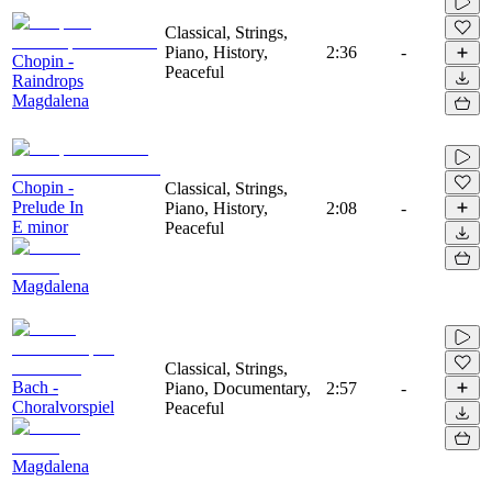
Classical, Strings,
Piano, History,
2:36
-
Chopin -
Peaceful
Raindrops
Magdalena
Chopin -
Classical, Strings,
Prelude In
Piano, History,
2:08
-
E minor
Peaceful
Magdalena
Classical, Strings,
Bach -
Piano, Documentary,
2:57
-
Choralvorspiel
Peaceful
Magdalena