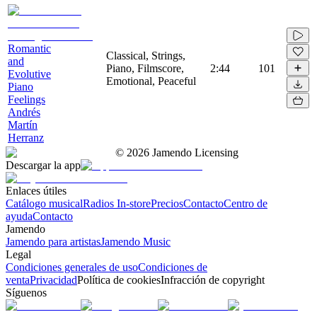
Romantic
Classical, Strings,
and
Piano, Filmscore,
2:44
101
Evolutive
Emotional, Peaceful
Piano
Feelings
Andrés
Martín
Herranz
©
2026
Jamendo Licensing
Descargar la app
Enlaces útiles
Catálogo musical
Radios In-store
Precios
Contacto
Centro de
ayuda
Contacto
Jamendo
Jamendo para artistas
Jamendo Music
Legal
Condiciones generales de uso
Condiciones de
venta
Privacidad
Política de cookies
Infracción de copyright
Síguenos