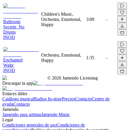
Children's Music,
Orchestra, Emotional,
3:09
-
Ballroom
Happy
Secrets_No
Drums
INOD
Orchestra, Emotional,
1:35
-
Enchanted
Happy
Waltz
INOD
©
2026
Jamendo Licensing
Descargar la app
Enlaces útiles
Catálogo musical
Radios In-store
Precios
Contacto
Centro de
ayuda
Contacto
Jamendo
Jamendo para artistas
Jamendo Music
Legal
Condiciones generales de uso
Condiciones de