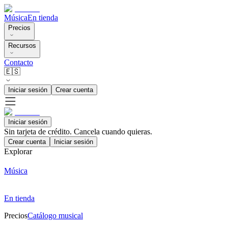
Música
En tienda
Precios
Recursos
Contacto
🇪🇸
Iniciar sesión
Crear cuenta
Iniciar sesión
Sin tarjeta de crédito. Cancela cuando quieras.
Crear cuenta
Iniciar sesión
Explorar
Música
En tienda
Precios
Catálogo musical