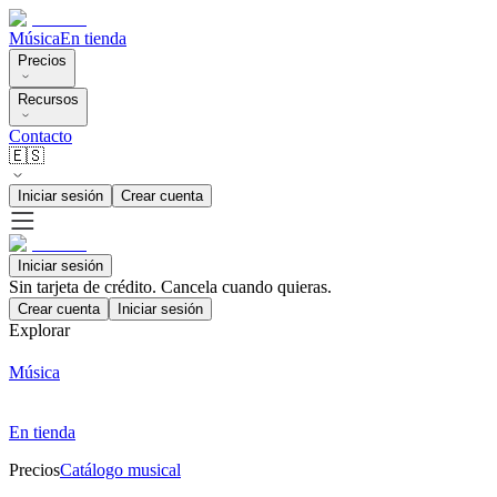
Música
En tienda
Precios
Recursos
Contacto
🇪🇸
Iniciar sesión
Crear cuenta
Iniciar sesión
Sin tarjeta de crédito. Cancela cuando quieras.
Crear cuenta
Iniciar sesión
Explorar
Música
En tienda
Precios
Catálogo musical