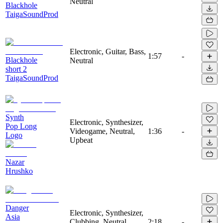
Neutral
Blackhole
TaigaSoundProd
Electronic, Guitar, Bass,
1:57
-
Blackhole
Neutral
short 2
TaigaSoundProd
Synth
Electronic, Synthesizer,
Pop Long
Videogame, Neutral,
1:36
-
Logo
Upbeat
Nazar
Hrushko
Danger
Electronic, Synthesizer,
Asia
Clubbing, Neutral,
2:18
-