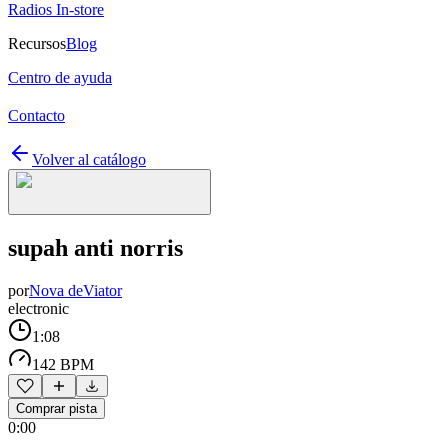
Radios In-store
Recursos
Blog
Centro de ayuda
Contacto
Volver al catálogo
supah anti norris
por
Nova deViator
electronic
1:08
142 BPM
Comprar pista
0:00