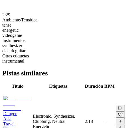
2:29
Ambiente/Temática
tense
energetic
videogame
Instrumentos
synthesizer
electricguitar
Otras etiquetas
instrumental
Pistas similares
Título
Etiquetas
Duración
BPM
Danger
Electronic, Synthesizer,
Asia
Clubbing, Neutral,
2:18
-
Travel
Energetic