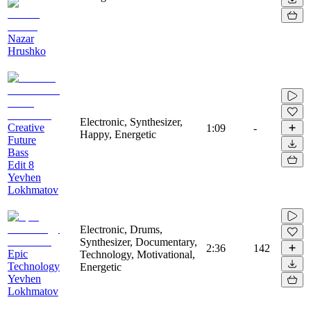
Nazar
Hrushko
Electronic, Synthesizer,
Creative
1:09
-
Happy, Energetic
Future
Bass
Edit 8
Yevhen
Lokhmatov
Electronic, Drums,
Synthesizer, Documentary,
2:36
142
Epic
Technology, Motivational,
Technology
Energetic
Yevhen
Lokhmatov