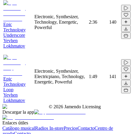
Electronic, Synthesizer,
Technology, Energetic,
2:36
140
Epic
Powerful
Technology
Underscore
Yevhen
Lokhmatov
Electronic, Synthesizer,
Electricpiano, Technology,
1:49
141
Epic
Energetic, Powerful
Technology
Loop
Yevhen
Lokhmatov
©
2026
Jamendo Licensing
Descargar la app
Enlaces útiles
Catálogo musical
Radios In-store
Precios
Contacto
Centro de
ayuda
Contacto