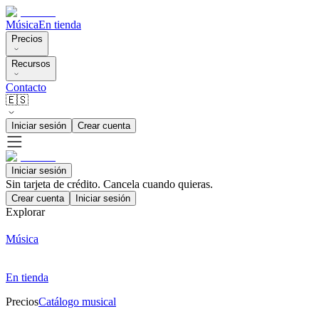
Música
En tienda
Precios
Recursos
Contacto
🇪🇸
Iniciar sesión
Crear cuenta
Iniciar sesión
Sin tarjeta de crédito. Cancela cuando quieras.
Crear cuenta
Iniciar sesión
Explorar
Música
En tienda
Precios
Catálogo musical