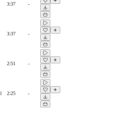
3:37
-
3:37
-
2:51
-
l
2:25
-