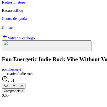
Radios In-store
Recursos
Blog
Centro de ayuda
Contacto
Volver al catálogo
Fun Energetic Indie Rock Vibe Without Vo
por
Thesieryj
alternative/indie rock
2:51
Comprar pista
0:00