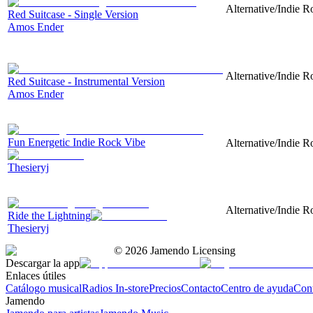
Alternative/Indie R
Red Suitcase - Single Version
Amos Ender
Alternative/Indie R
Red Suitcase - Instrumental Version
Amos Ender
Fun Energetic Indie Rock Vibe
Alternative/Indie R
Thesieryj
Alternative/Indie Ro
Ride the Lightning
Thesieryj
©
2026
Jamendo Licensing
Descargar la app
Enlaces útiles
Catálogo musical
Radios In-store
Precios
Contacto
Centro de ayuda
Con
Jamendo