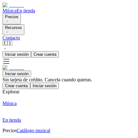
Música
En tienda
Precios
Recursos
Contacto
🇪🇸
Iniciar sesión
Crear cuenta
Iniciar sesión
Sin tarjeta de crédito. Cancela cuando quieras.
Crear cuenta
Iniciar sesión
Explorar
Música
En tienda
Precios
Catálogo musical