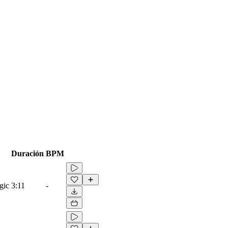
Duración
BPM
gic
3:11
-