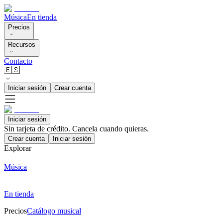
Música
En tienda
Precios
Recursos
Contacto
🇪🇸
Iniciar sesión
Crear cuenta
Iniciar sesión
Sin tarjeta de crédito. Cancela cuando quieras.
Crear cuenta
Iniciar sesión
Explorar
Música
En tienda
Precios
Catálogo musical