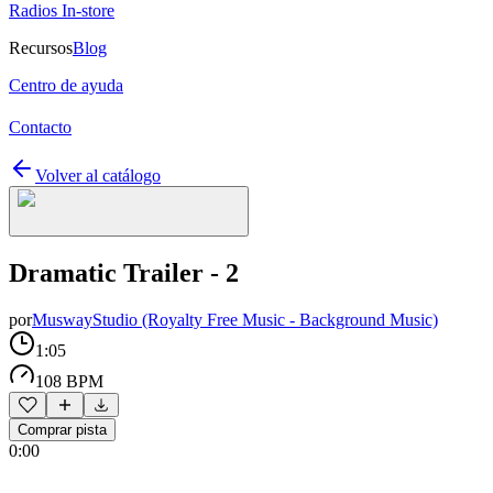
Radios In-store
Recursos
Blog
Centro de ayuda
Contacto
Volver al catálogo
Dramatic Trailer - 2
por
MuswayStudio (Royalty Free Music - Background Music)
1:05
108 BPM
Comprar pista
0:00