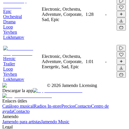
Electronic, Orchestra,
Epic
Adventure, Corporate,
1:28
-
Orchestral
Sad, Epic
Drama
Loop
Yevhen
Lokhmatov
Electronic, Orchestra,
Heroic
Adventure, Corporate,
1:01
-
Trailer
Energetic, Sad, Epic
Loop
Yevhen
Lokhmatov
©
2026
Jamendo Licensing
Descargar la app
Enlaces útiles
Catálogo musical
Radios In-store
Precios
Contacto
Centro de
ayuda
Contacto
Jamendo
Jamendo para artistas
Jamendo Music
Legal