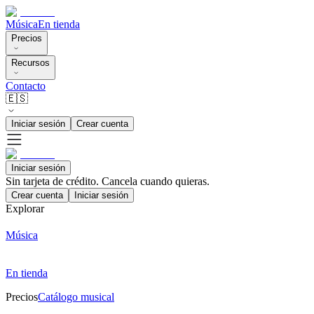
Música
En tienda
Precios
Recursos
Contacto
🇪🇸
Iniciar sesión
Crear cuenta
Iniciar sesión
Sin tarjeta de crédito. Cancela cuando quieras.
Crear cuenta
Iniciar sesión
Explorar
Música
En tienda
Precios
Catálogo musical