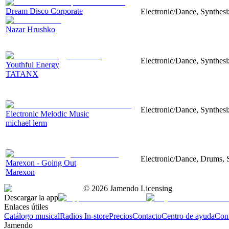
Dream Disco Corporate
Electronic/Dance, Synthes
Nazar Hrushko
Electronic/Dance, Synthes
Youthful Energy
TATANX
Electronic/Dance, Synthesiz
Electronic Melodic Music
michael lerm
Electronic/Dance, Drums, S
Marexon - Going Out
Marexon
©
2026
Jamendo Licensing
Descargar la app
Enlaces útiles
Catálogo musical
Radios In-store
Precios
Contacto
Centro de ayuda
Con
Jamendo