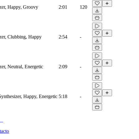
izer, Happy, Groovy
2:01
120
izer, Clubbing, Happy
2:54
-
er, Neutral, Energetic
2:09
-
ynthesizer, Happy, Energetic
5:18
-
tacto