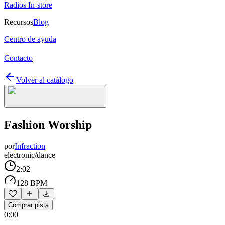
Radios In-store
Recursos
Blog
Centro de ayuda
Contacto
Volver al catálogo
Fashion Worship
por
Infraction
electronic/dance
2:02
128 BPM
Comprar pista
0:00