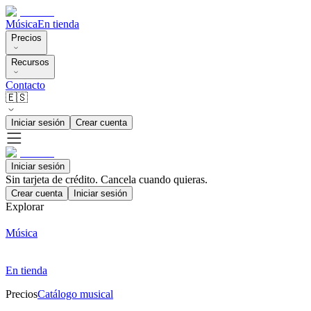
Música
En tienda
Precios
Recursos
Contacto
🇪🇸
Iniciar sesión
Crear cuenta
Iniciar sesión
Sin tarjeta de crédito. Cancela cuando quieras.
Crear cuenta
Iniciar sesión
Explorar
Música
En tienda
Precios
Catálogo musical