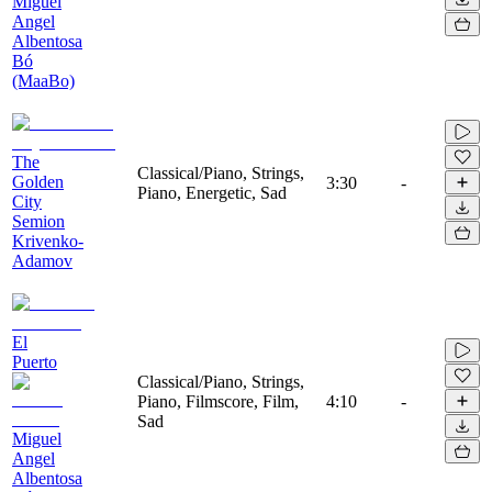
Miguel
Angel
Albentosa
Bó
(MaaBo)
The
Classical/Piano, Strings,
Golden
3:30
-
Piano, Energetic, Sad
City
Semion
Krivenko-
Adamov
El
Puerto
Classical/Piano, Strings,
Piano, Filmscore, Film,
4:10
-
Sad
Miguel
Angel
Albentosa