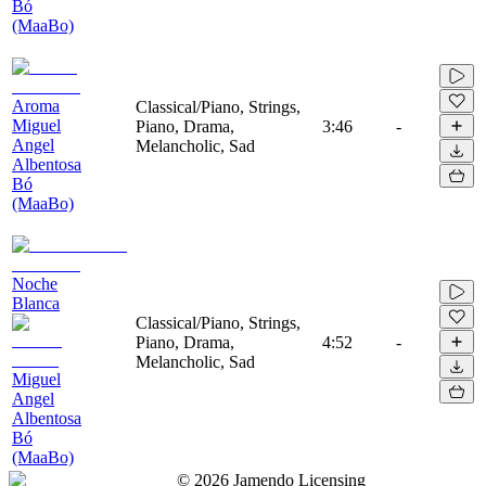
Bó
(MaaBo)
Aroma
Classical/Piano, Strings,
Miguel
Piano, Drama,
3:46
-
Angel
Melancholic, Sad
Albentosa
Bó
(MaaBo)
Noche
Blanca
Classical/Piano, Strings,
Piano, Drama,
4:52
-
Melancholic, Sad
Miguel
Angel
Albentosa
Bó
(MaaBo)
©
2026
Jamendo Licensing