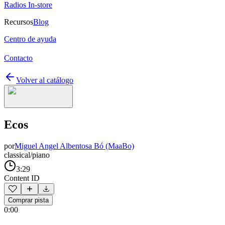
Radios In-store
Recursos
Blog
Centro de ayuda
Contacto
Volver al catálogo
Ecos
por
Miguel Angel Albentosa Bó (MaaBo)
classical/piano
3:29
Content ID
Comprar pista
0:00