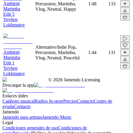
Ambient
Percussion, Marimba,
1:48
133
Marimba
Vlog, Neutral, Happy
Edit 5
Yevhen
Lokhmatov
Alternative/Indie Pop,
Ambient
Percussion, Marimba,
1:44
131
Marimba
Vlog, Neutral, Peaceful
Edit 1
Yevhen
Lokhmatov
©
2026
Jamendo Licensing
Descargar la app
Enlaces útiles
Catálogo musical
Radios In-store
Precios
Contacto
Centro de
ayuda
Contacto
Jamendo
Jamendo para artistas
Jamendo Music
Legal
Condiciones generales de uso
Condiciones de