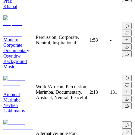
Praz
Khanal
Percussion, Corporate,
Modern
1:53
-
Neutral, Inspirational
Corporate
Documentary
Osynthw
Background
Music
World/African, Percussion,
Marimba, Documentary,
2:13
131
Ambient
Abstract, Neutral, Peaceful
Marimba
Yevhen
Lokhmatov
Alternative/Indie Pop,