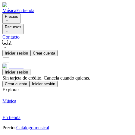
Música
En tienda
Precios
Recursos
Contacto
🇪🇸
Iniciar sesión
Crear cuenta
Iniciar sesión
Sin tarjeta de crédito. Cancela cuando quieras.
Crear cuenta
Iniciar sesión
Explorar
Música
En tienda
Precios
Catálogo musical