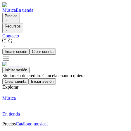
Música
En tienda
Precios
Recursos
Contacto
🇪🇸
Iniciar sesión
Crear cuenta
Iniciar sesión
Sin tarjeta de crédito. Cancela cuando quieras.
Crear cuenta
Iniciar sesión
Explorar
Música
En tienda
Precios
Catálogo musical