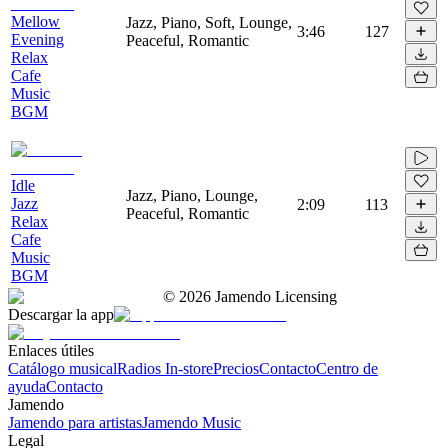
Mellow
Jazz, Piano, Soft, Lounge,
3:46
127
Evening
Peaceful, Romantic
Relax
Cafe
Music
BGM
Idle
Jazz, Piano, Lounge,
Jazz
2:09
113
Peaceful, Romantic
Relax
Cafe
Music
BGM
©
2026
Jamendo Licensing
Descargar la app
Enlaces útiles
Catálogo musical
Radios In-store
Precios
Contacto
Centro de
ayuda
Contacto
Jamendo
Jamendo para artistas
Jamendo Music
Legal