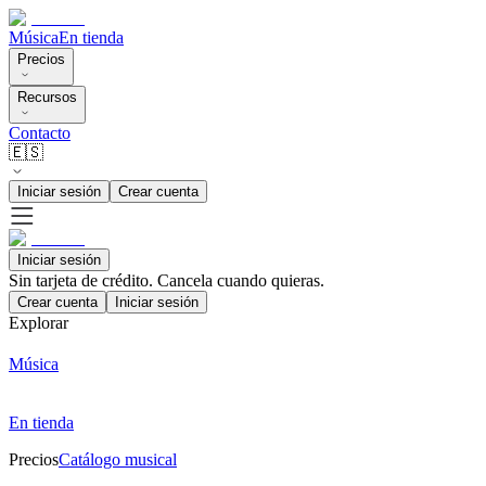
Música
En tienda
Precios
Recursos
Contacto
🇪🇸
Iniciar sesión
Crear cuenta
Iniciar sesión
Sin tarjeta de crédito. Cancela cuando quieras.
Crear cuenta
Iniciar sesión
Explorar
Música
En tienda
Precios
Catálogo musical