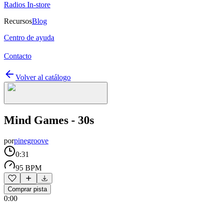
Radios In-store
Recursos
Blog
Centro de ayuda
Contacto
Volver al catálogo
Mind Games - 30s
por
pinegroove
0:31
95 BPM
Comprar pista
0:00