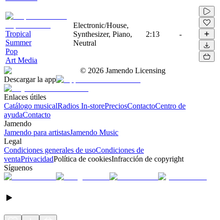
Electronic/House,
Tropical
Synthesizer, Piano,
2:13
-
Summer
Neutral
Pop
Art Media
©
2026
Jamendo Licensing
Descargar la app
Enlaces útiles
Catálogo musical
Radios In-store
Precios
Contacto
Centro de
ayuda
Contacto
Jamendo
Jamendo para artistas
Jamendo Music
Legal
Condiciones generales de uso
Condiciones de
venta
Privacidad
Política de cookies
Infracción de copyright
Síguenos