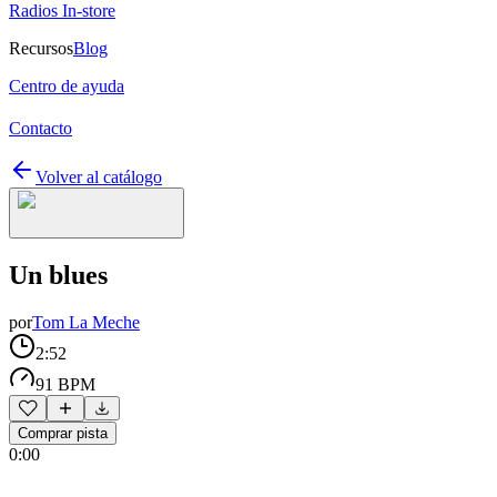
Radios In-store
Recursos
Blog
Centro de ayuda
Contacto
Volver al catálogo
Un blues
por
Tom La Meche
2:52
91 BPM
Comprar pista
0:00