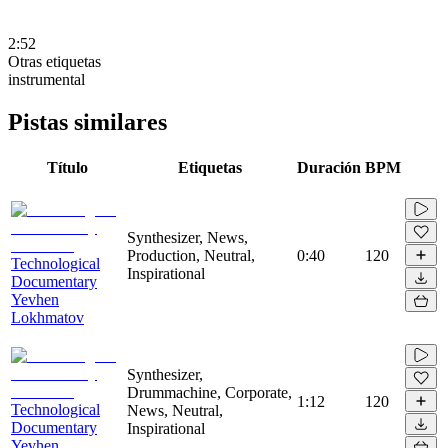
2:52
Otras etiquetas
instrumental
Pistas similares
Título
Etiquetas
Duración
BPM
Synthesizer, News,
Production, Neutral,
0:40
120
Technological
Inspirational
Documentary
Yevhen
Lokhmatov
Synthesizer,
Drummachine, Corporate,
1:12
120
Technological
News, Neutral,
Documentary
Inspirational
Yevhen