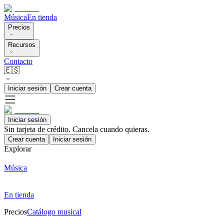
Música
En tienda
Precios
Recursos
Contacto
🇪🇸
Iniciar sesión
Crear cuenta
Iniciar sesión
Sin tarjeta de crédito. Cancela cuando quieras.
Crear cuenta
Iniciar sesión
Explorar
Música
En tienda
Precios
Catálogo musical