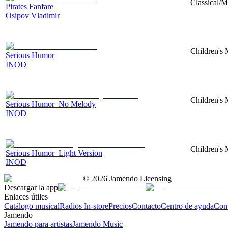
Classical/
Pirates Fanfare
Osipov Vladimir
Children's 
Serious Humor
INOD
Children's 
Serious Humor_No Melody
INOD
Children's 
Serious Humor_Light Version
INOD
©
2026
Jamendo Licensing
Descargar la app
Enlaces útiles
Catálogo musical
Radios In-store
Precios
Contacto
Centro de ayuda
Con
Jamendo
Jamendo para artistas
Jamendo Music