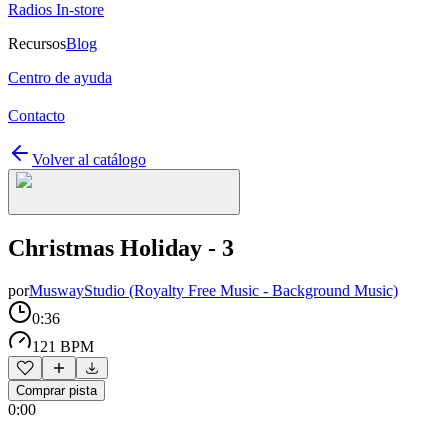
Radios In-store
Recursos
Blog
Centro de ayuda
Contacto
Volver al catálogo
Christmas Holiday - 3
por
MuswayStudio (Royalty Free Music - Background Music)
0:36
121 BPM
Comprar pista
0:00