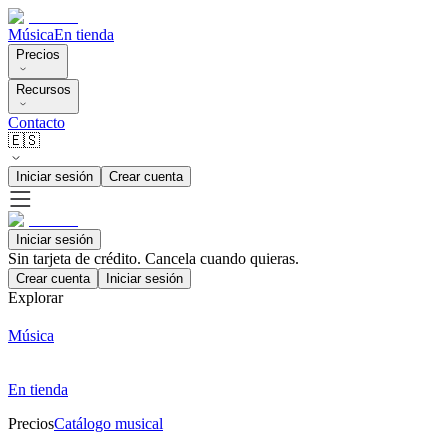
Música
En tienda
Precios
Recursos
Contacto
🇪🇸
Iniciar sesión
Crear cuenta
Iniciar sesión
Sin tarjeta de crédito. Cancela cuando quieras.
Crear cuenta
Iniciar sesión
Explorar
Música
En tienda
Precios
Catálogo musical