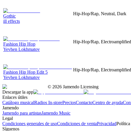
Hip-Hop/Rap, Neutral, Dark
Gothic
ill effects
Hip-Hop/Rap, Electroamplified,
Fashion Hip Hop
Yevhen Lokhmatov
Hip-Hop/Rap, Electroamplified,
Fashion Hip Hop Edit 5
Yevhen Lokhmatov
©
2026
Jamendo Licensing
Descargar la app
Enlaces útiles
Catálogo musical
Radios In-store
Precios
Contacto
Centro de ayuda
Con
Jamendo
Jamendo para artistas
Jamendo Music
Legal
Condiciones generales de uso
Condiciones de venta
Privacidad
Política
Síguenos