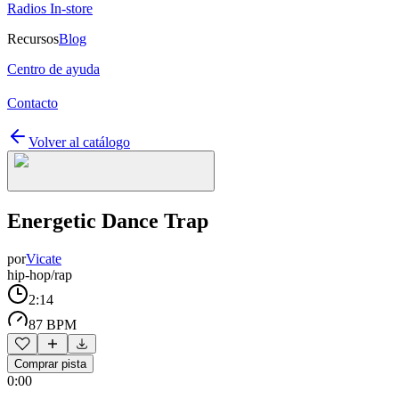
Radios In-store
Recursos
Blog
Centro de ayuda
Contacto
Volver al catálogo
Energetic Dance Trap
por
Vicate
hip-hop/rap
2:14
87 BPM
Comprar pista
0:00