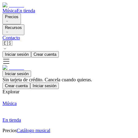
Música
En tienda
Precios
Recursos
Contacto
🇪🇸
Iniciar sesión
Crear cuenta
Iniciar sesión
Sin tarjeta de crédito. Cancela cuando quieras.
Crear cuenta
Iniciar sesión
Explorar
Música
En tienda
Precios
Catálogo musical