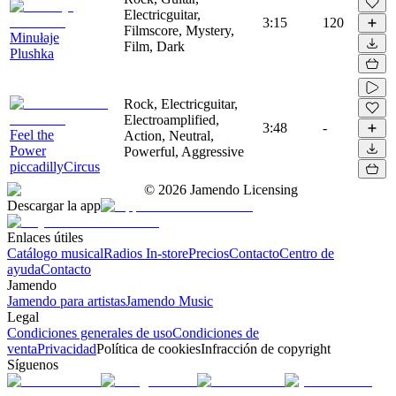
Electricguitar,
3:15
120
Filmscore, Mystery,
Minułaje
Film, Dark
Plushka
Rock, Electricguitar,
Electroamplified,
3:48
-
Feel the
Action, Neutral,
Power
Powerful, Aggressive
piccadillyCircus
©
2026
Jamendo Licensing
Descargar la app
Enlaces útiles
Catálogo musical
Radios In-store
Precios
Contacto
Centro de
ayuda
Contacto
Jamendo
Jamendo para artistas
Jamendo Music
Legal
Condiciones generales de uso
Condiciones de
venta
Privacidad
Política de cookies
Infracción de copyright
Síguenos