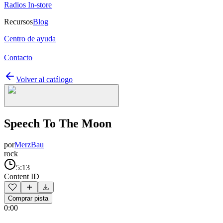
Radios In-store
Recursos
Blog
Centro de ayuda
Contacto
Volver al catálogo
Speech To The Moon
por
MerzBau
rock
5:13
Content ID
Comprar pista
0:00