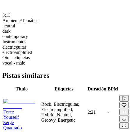
5:13
Ambiente/Temática
neutral
dark
contemporary
Instrumentos
electricguitar
electroamplified
Otras etiquetas
vocal - male
Pistas similares
Título
Etiquetas
Duración
BPM
Rock, Electricguitar,
Electroamplified,
Force
2:21
-
Hybrid, Neutral,
Yourself
Groovy, Energetic
Serge
Quadrado