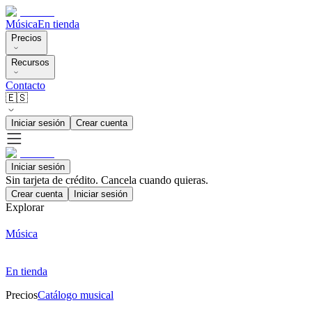
Música
En tienda
Precios
Recursos
Contacto
🇪🇸
Iniciar sesión
Crear cuenta
Iniciar sesión
Sin tarjeta de crédito. Cancela cuando quieras.
Crear cuenta
Iniciar sesión
Explorar
Música
En tienda
Precios
Catálogo musical