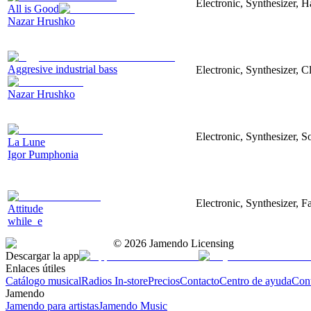
Electronic, Synthesizer, 
All is Good
Nazar Hrushko
Aggresive industrial bass
Electronic, Synthesizer, 
Nazar Hrushko
Electronic, Synthesizer, S
La Lune
Igor Pumphonia
Electronic, Synthesizer, 
Attitude
while_e
©
2026
Jamendo Licensing
Descargar la app
Enlaces útiles
Catálogo musical
Radios In-store
Precios
Contacto
Centro de ayuda
Con
Jamendo
Jamendo para artistas
Jamendo Music