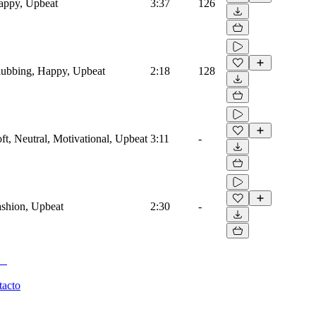
Happy, Upbeat
3:37
126
Clubbing, Happy, Upbeat
2:18
128
oft, Neutral, Motivational, Upbeat
3:11
-
Fashion, Upbeat
2:30
-
tacto