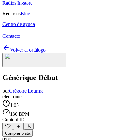
Radios In-store
Recursos
Blog
Centro de ayuda
Contacto
Volver al catálogo
Générique Début
por
Grégoire Lourme
electronic
1:05
130 BPM
Content ID
Comprar pista
0:00