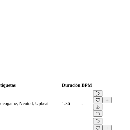
tiquetas
Duración
BPM
Videogame, Neutral, Upbeat
1:36
-