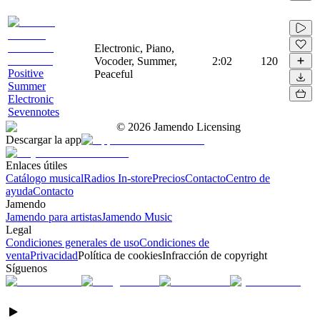
Electronic, Piano,
Vocoder, Summer,
2:02
120
Positive
Peaceful
Summer
Electronic
Sevennotes
©
2026
Jamendo Licensing
Descargar la app
Enlaces útiles
Catálogo musical
Radios In-store
Precios
Contacto
Centro de
ayuda
Contacto
Jamendo
Jamendo para artistas
Jamendo Music
Legal
Condiciones generales de uso
Condiciones de
venta
Privacidad
Política de cookies
Infracción de copyright
Síguenos