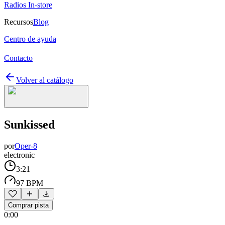
Radios In-store
Recursos
Blog
Centro de ayuda
Contacto
Volver al catálogo
Sunkissed
por
Oper-8
electronic
3:21
97 BPM
Comprar pista
0:00