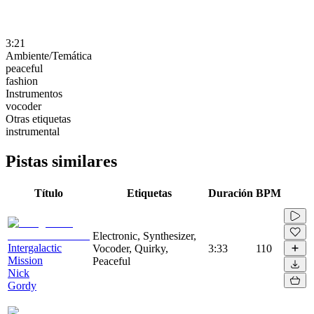
3:21
Ambiente/Temática
peaceful
fashion
Instrumentos
vocoder
Otras etiquetas
instrumental
Pistas similares
Título
Etiquetas
Duración
BPM
Electronic, Synthesizer,
Intergalactic
Vocoder, Quirky,
3:33
110
Mission
Peaceful
Nick
Gordy