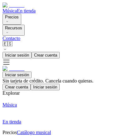
Música
En tienda
Precios
Recursos
Contacto
🇪🇸
Iniciar sesión
Crear cuenta
Iniciar sesión
Sin tarjeta de crédito. Cancela cuando quieras.
Crear cuenta
Iniciar sesión
Explorar
Música
En tienda
Precios
Catálogo musical