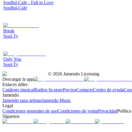
Soulful-Cafe - Fall in Love
Soulful-Cafe
Break
Soul-Ty
Only You
Soul-Ty
©
2026
Jamendo Licensing
Descargar la app
Enlaces útiles
Catálogo musical
Radios In-store
Precios
Contacto
Centro de ayuda
Con
Jamendo
Jamendo para artistas
Jamendo Music
Legal
Condiciones generales de uso
Condiciones de venta
Privacidad
Política
Síguenos