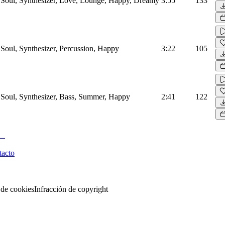
Soul, Synthesizer, Love, Lounge, Happy, Dreamy
3:55
133
Soul, Synthesizer, Percussion, Happy
3:22
105
Soul, Synthesizer, Bass, Summer, Happy
2:41
122
tacto
 de cookies
Infracción de copyright