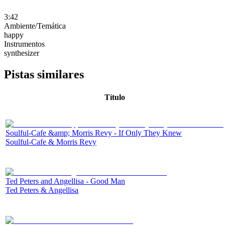
3:42
Ambiente/Temática
happy
Instrumentos
synthesizer
Pistas similares
Título
Soulful-Cafe &amp; Morris Revy - If Only They Knew
Soulful-Cafe & Morris Revy
Ted Peters and Angellisa - Good Man
Ted Peters & Angellisa