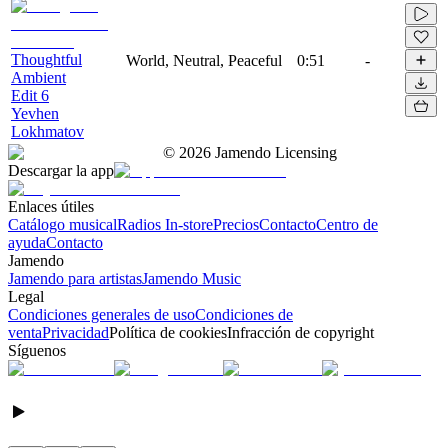
Thoughtful
World, Neutral, Peaceful
0:51
-
Ambient
Edit 6
Yevhen
Lokhmatov
©
2026
Jamendo Licensing
Descargar la app
Enlaces útiles
Catálogo musical
Radios In-store
Precios
Contacto
Centro de
ayuda
Contacto
Jamendo
Jamendo para artistas
Jamendo Music
Legal
Condiciones generales de uso
Condiciones de
venta
Privacidad
Política de cookies
Infracción de copyright
Síguenos