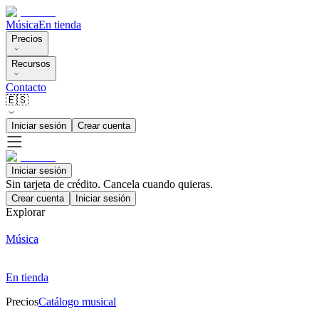
Música
En tienda
Precios
Recursos
Contacto
🇪🇸
Iniciar sesión
Crear cuenta
Iniciar sesión
Sin tarjeta de crédito. Cancela cuando quieras.
Crear cuenta
Iniciar sesión
Explorar
Música
En tienda
Precios
Catálogo musical