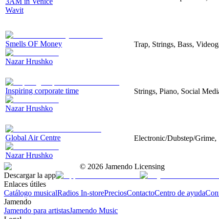
3AM in Venice
Wavit
Smells OF Money
Trap, Strings, Bass, Video
Nazar Hrushko
Inspiring corporate time
Strings, Piano, Social Medi
Nazar Hrushko
Global Air Centre
Electronic/Dubstep/Grime, 
Nazar Hrushko
©
2026
Jamendo Licensing
Descargar la app
Enlaces útiles
Catálogo musical
Radios In-store
Precios
Contacto
Centro de ayuda
Con
Jamendo
Jamendo para artistas
Jamendo Music