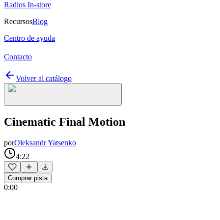
Radios In-store
Recursos
Blog
Centro de ayuda
Contacto
Volver al catálogo
Cinematic Final Motion
por
Oleksandr Yatsenko
4:22
Comprar pista
0:00