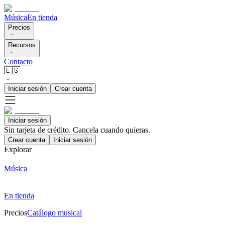
Música
En tienda
Precios
Recursos
Contacto
🇪🇸
Iniciar sesión
Crear cuenta
Iniciar sesión
Sin tarjeta de crédito. Cancela cuando quieras.
Crear cuenta
Iniciar sesión
Explorar
Música
En tienda
Precios
Catálogo musical