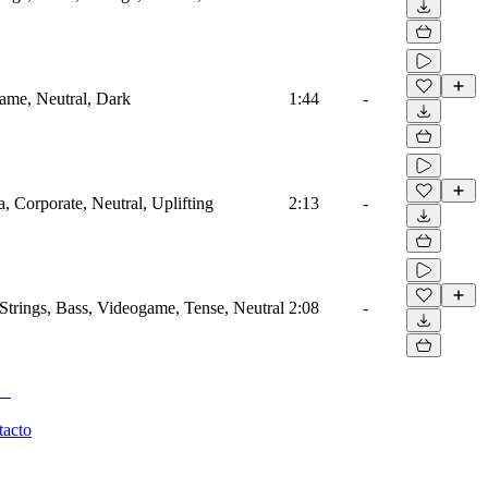
game, Neutral, Dark
1:44
-
a, Corporate, Neutral, Uplifting
2:13
-
Strings, Bass, Videogame, Tense, Neutral
2:08
-
tacto