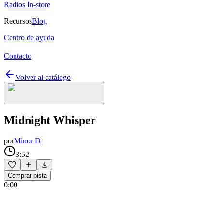
Radios In-store
Recursos
Blog
Centro de ayuda
Contacto
Volver al catálogo
Midnight Whisper
por
Minor D
3:52
Comprar pista
0:00