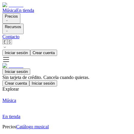
Música
En tienda
Precios
Recursos
Contacto
🇪🇸
Iniciar sesión
Crear cuenta
Iniciar sesión
Sin tarjeta de crédito. Cancela cuando quieras.
Crear cuenta
Iniciar sesión
Explorar
Música
En tienda
Precios
Catálogo musical