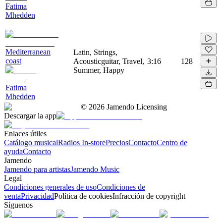
Fatima
Mhedden
Mediterranean
Latin, Strings,
coast
Acousticguitar, Travel,
3:16
128
Summer, Happy
Fatima
Mhedden
©
2026
Jamendo Licensing
Descargar la app
Enlaces útiles
Catálogo musical
Radios In-store
Precios
Contacto
Centro de
ayuda
Contacto
Jamendo
Jamendo para artistas
Jamendo Music
Legal
Condiciones generales de uso
Condiciones de
venta
Privacidad
Política de cookies
Infracción de copyright
Síguenos