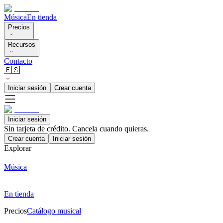
Música
En tienda
Precios
Recursos
Contacto
🇪🇸
Iniciar sesión
Crear cuenta
Iniciar sesión
Sin tarjeta de crédito. Cancela cuando quieras.
Crear cuenta
Iniciar sesión
Explorar
Música
En tienda
Precios
Catálogo musical