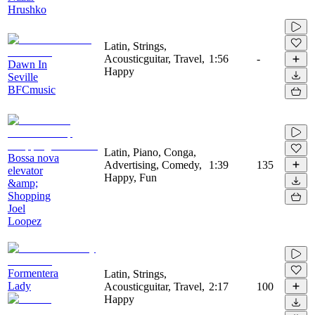
Hrushko
Latin, Strings,
Acousticguitar, Travel,
1:56
-
Dawn In
Happy
Seville
BFCmusic
Latin, Piano, Conga,
Bossa nova
Advertising, Comedy,
1:39
135
elevator
Happy, Fun
&amp;
Shopping
Joel
Loopez
Formentera
Latin, Strings,
Lady
Acousticguitar, Travel,
2:17
100
Happy