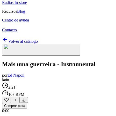
Radios In-store
Recursos
Blog
Centro de ayuda
Contacto
Volver al catálogo
Mais uma guerreira - Instrumental
por
Ed Napoli
latin
2:21
107 BPM
Comprar pista
0:00