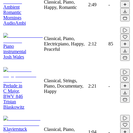
Classical, Piano,
2:49
-
Ambient
Happy, Romantic
Romantic
Mornings
AudioAmbi
Classical, Piano,
Electricpiano, Happy,
2:12
85
Piano
Peaceful
instrumental
Josh Wales
Classical, Strings,
Prelude in
Piano, Documentary,
2:21
-
C Major,
Happy
BWV 846
Tristan
Blaskowitz
Klavierstuck
Classical, Piano,
1:04
-