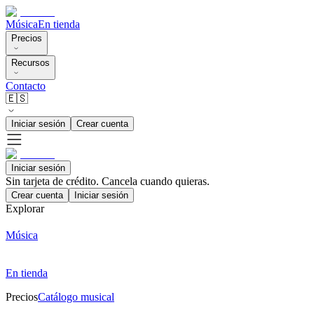
Música
En tienda
Precios
Recursos
Contacto
🇪🇸
Iniciar sesión
Crear cuenta
Iniciar sesión
Sin tarjeta de crédito. Cancela cuando quieras.
Crear cuenta
Iniciar sesión
Explorar
Música
En tienda
Precios
Catálogo musical