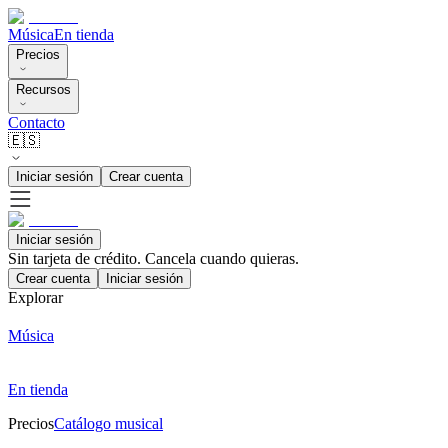
Música
En tienda
Precios
Recursos
Contacto
🇪🇸
Iniciar sesión
Crear cuenta
Iniciar sesión
Sin tarjeta de crédito. Cancela cuando quieras.
Crear cuenta
Iniciar sesión
Explorar
Música
En tienda
Precios
Catálogo musical