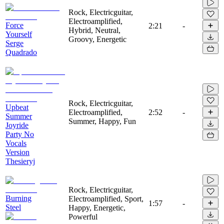
Rock, Electricguitar,
Electroamplified,
Force
2:21
-
Hybrid, Neutral,
Yourself
Groovy, Energetic
Serge
Quadrado
Rock, Electricguitar,
Upbeat
Electroamplified,
2:52
-
Summer
Summer, Happy, Fun
Joyride
Party No
Vocals
Version
Thesieryj
Rock, Electricguitar,
Burning
Electroamplified, Sport,
1:57
-
Steel
Happy, Energetic,
Powerful