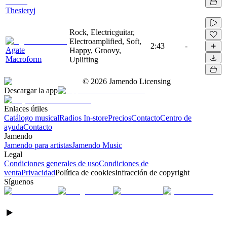
Thesieryj
Rock, Electricguitar,
Electroamplified, Soft,
2:43
-
Agate
Happy, Groovy,
Macroform
Uplifting
©
2026
Jamendo Licensing
Descargar la app
Enlaces útiles
Catálogo musical
Radios In-store
Precios
Contacto
Centro de
ayuda
Contacto
Jamendo
Jamendo para artistas
Jamendo Music
Legal
Condiciones generales de uso
Condiciones de
venta
Privacidad
Política de cookies
Infracción de copyright
Síguenos