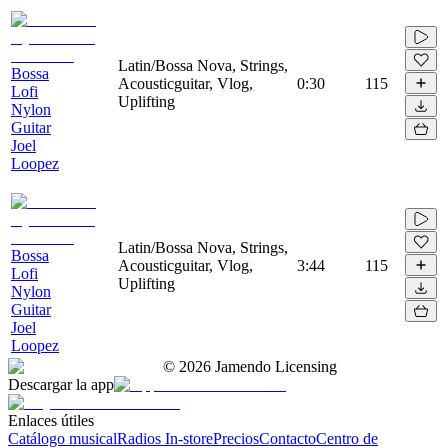
Latin/Bossa Nova, Strings,
Bossa
Acousticguitar, Vlog,
0:30
115
Lofi
Uplifting
Nylon
Guitar
Joel
Loopez
Latin/Bossa Nova, Strings,
Bossa
Acousticguitar, Vlog,
3:44
115
Lofi
Uplifting
Nylon
Guitar
Joel
Loopez
©
2026
Jamendo Licensing
Descargar la app
Enlaces útiles
Catálogo musical
Radios In-store
Precios
Contacto
Centro de