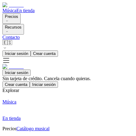
Música
En tienda
Precios
Recursos
Contacto
🇪🇸
Iniciar sesión
Crear cuenta
Iniciar sesión
Sin tarjeta de crédito. Cancela cuando quieras.
Crear cuenta
Iniciar sesión
Explorar
Música
En tienda
Precios
Catálogo musical