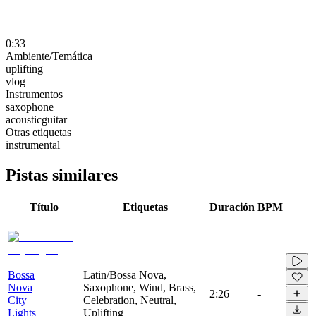
0:33
Ambiente/Temática
uplifting
vlog
Instrumentos
saxophone
acousticguitar
Otras etiquetas
instrumental
Pistas similares
Título
Etiquetas
Duración
BPM
Bossa
Latin/Bossa Nova,
Nova
Saxophone, Wind, Brass,
2:26
-
City ​​
Celebration, Neutral,
Lights
Uplifting