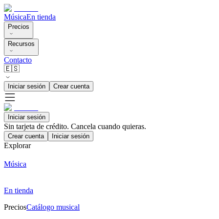
Música
En tienda
Precios
Recursos
Contacto
🇪🇸
Iniciar sesión
Crear cuenta
Iniciar sesión
Sin tarjeta de crédito. Cancela cuando quieras.
Crear cuenta
Iniciar sesión
Explorar
Música
En tienda
Precios
Catálogo musical