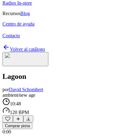
Radios In-store
Recursos
Blog
Centro de ayuda
Contacto
Volver al catálogo
Lagoon
por
David Schombert
ambient/new age
10:48
120 BPM
Comprar pista
0:00