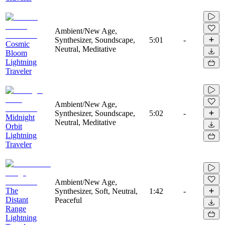
Ambient/New Age,
Synthesizer, Soundscape,
5:01
-
Cosmic
Neutral, Meditative
Bloom
Lightning
Traveler
Ambient/New Age,
Synthesizer, Soundscape,
5:02
-
Midnight
Neutral, Meditative
Orbit
Lightning
Traveler
Ambient/New Age,
The
Synthesizer, Soft, Neutral,
1:42
-
Distant
Peaceful
Range
Lightning