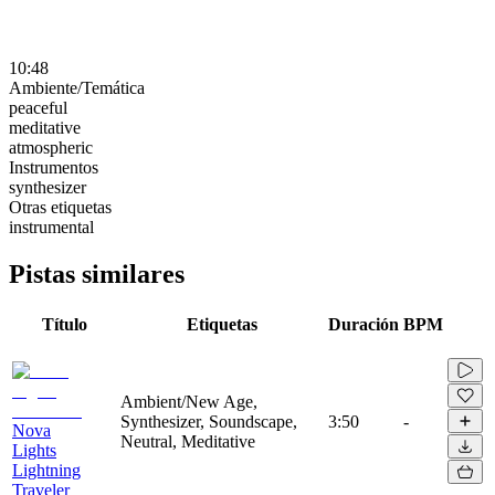
10:48
Ambiente/Temática
peaceful
meditative
atmospheric
Instrumentos
synthesizer
Otras etiquetas
instrumental
Pistas similares
Título
Etiquetas
Duración
BPM
Ambient/New Age,
Synthesizer, Soundscape,
3:50
-
Nova
Neutral, Meditative
Lights
Lightning
Traveler