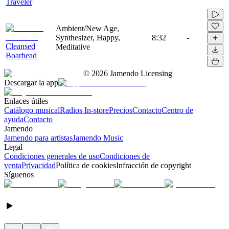
Traveler
Ambient/New Age,
Synthesizer, Happy,
8:32
-
Cleansed
Meditative
Boarhead
©
2026
Jamendo Licensing
Descargar la app
Enlaces útiles
Catálogo musical
Radios In-store
Precios
Contacto
Centro de
ayuda
Contacto
Jamendo
Jamendo para artistas
Jamendo Music
Legal
Condiciones generales de uso
Condiciones de
venta
Privacidad
Política de cookies
Infracción de copyright
Síguenos