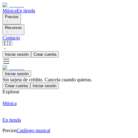
Música
En tienda
Precios
Recursos
Contacto
🇪🇸
Iniciar sesión
Crear cuenta
Iniciar sesión
Sin tarjeta de crédito. Cancela cuando quieras.
Crear cuenta
Iniciar sesión
Explorar
Música
En tienda
Precios
Catálogo musical