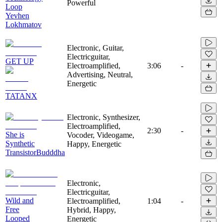
Powerful
Loop
Yevhen
Lokhmatov
Electronic, Guitar,
Electricguitar,
GET UP
Electroamplified,
3:06
-
Advertising, Neutral,
Energetic
TATANX
Electronic, Synthesizer,
Electroamplified,
2:30
-
She is
Vocoder, Videogame,
Synthetic
Happy, Energetic
TransistorBudddha
Electronic,
Electricguitar,
Wild and
Electroamplified,
1:04
-
Free
Hybrid, Happy,
Looped
Energetic