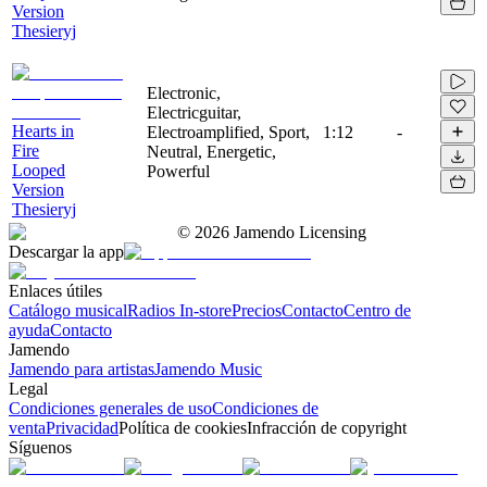
Version
Thesieryj
Electronic,
Electricguitar,
Hearts in
Electroamplified, Sport,
1:12
-
Fire
Neutral, Energetic,
Looped
Powerful
Version
Thesieryj
©
2026
Jamendo Licensing
Descargar la app
Enlaces útiles
Catálogo musical
Radios In-store
Precios
Contacto
Centro de
ayuda
Contacto
Jamendo
Jamendo para artistas
Jamendo Music
Legal
Condiciones generales de uso
Condiciones de
venta
Privacidad
Política de cookies
Infracción de copyright
Síguenos