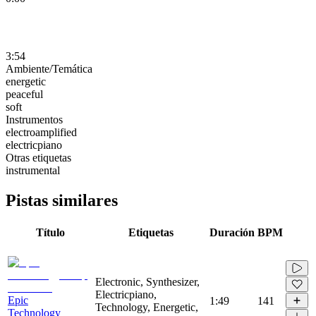
3:54
Ambiente/Temática
energetic
peaceful
soft
Instrumentos
electroamplified
electricpiano
Otras etiquetas
instrumental
Pistas similares
Título
Etiquetas
Duración
BPM
Electronic, Synthesizer,
Electricpiano,
Epic
1:49
141
Technology, Energetic,
Technology