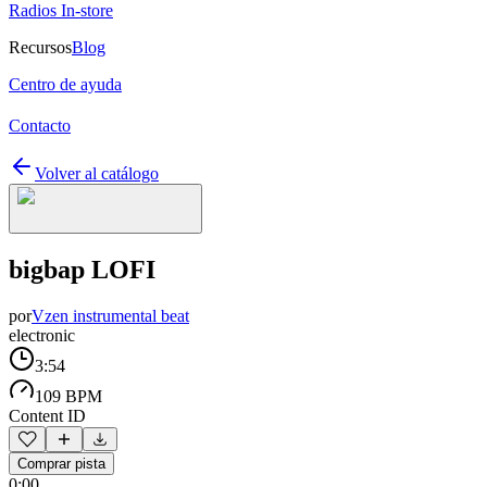
Radios In-store
Recursos
Blog
Centro de ayuda
Contacto
Volver al catálogo
bigbap LOFI
por
Vzen instrumental beat
electronic
3:54
109 BPM
Content ID
Comprar pista
0:00