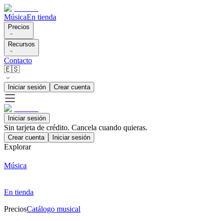
Música
En tienda
Precios
Recursos
Contacto
🇪🇸
Iniciar sesión
Crear cuenta
Iniciar sesión
Sin tarjeta de crédito. Cancela cuando quieras.
Crear cuenta
Iniciar sesión
Explorar
Música
En tienda
Precios
Catálogo musical