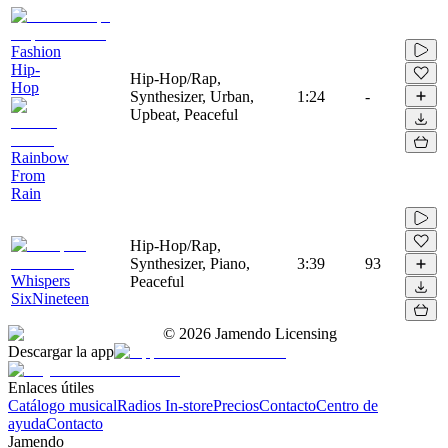
Fashion
Hip-
Hip-Hop/Rap,
Hop
Synthesizer, Urban,
1:24
-
Upbeat, Peaceful
Rainbow
From
Rain
Hip-Hop/Rap,
Synthesizer, Piano,
3:39
93
Whispers
Peaceful
SixNineteen
©
2026
Jamendo Licensing
Descargar la app
Enlaces útiles
Catálogo musical
Radios In-store
Precios
Contacto
Centro de
ayuda
Contacto
Jamendo