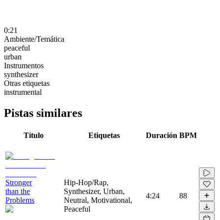
0:21
Ambiente/Temática
peaceful
urban
Instrumentos
synthesizer
Otras etiquetas
instrumental
Pistas similares
Título
Etiquetas
Duración
BPM
Stronger
Hip-Hop/Rap,
than the
Synthesizer, Urban,
4:24
88
Problems
Neutral, Motivational,
Peaceful