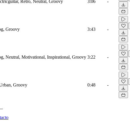
ectricguitar, Retro, Neutral, Groovy
3:06
-
log, Groovy
3:43
-
og, Neutral, Motivational, Inspirational, Groovy
3:22
-
, Urban, Groovy
0:48
-
tacto