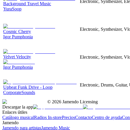
Electronic, Synthesizer, El
Background Travel Music
YuraSoop
Electronic, Synthesizer, V
Cosmic Cherry
Igor Pumphonia
Velvet Velocity
Electronic, Synthesizer, Vl
Igor Pumphonia
Electronic, Drums, Guitar
Upbeat Funk Drive - Loop
CorporateSounds
©
2026
Jamendo Licensing
Descargar la app
Enlaces útiles
Catálogo musical
Radios In-store
Precios
Contacto
Centro de ayuda
Con
Jamendo
Jamendo para artistas
Jamendo Music