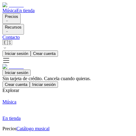
Música
En tienda
Precios
Recursos
Contacto
🇪🇸
Iniciar sesión
Crear cuenta
Iniciar sesión
Sin tarjeta de crédito. Cancela cuando quieras.
Crear cuenta
Iniciar sesión
Explorar
Música
En tienda
Precios
Catálogo musical