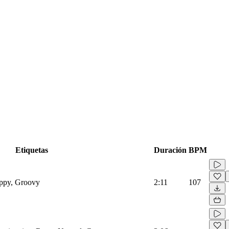
Etiquetas
Duración
BPM
appy, Groovy
2:11
107