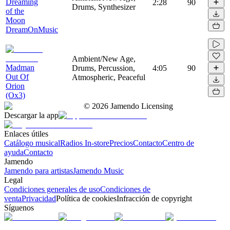
Dreaming
2:28
90
Drums, Synthesizer
of the
Moon
DreamOnMusic
Ambient/New Age,
Madman
Drums, Percussion,
4:05
90
Out Of
Atmospheric, Peaceful
Orion
(Ox3)
©
2026
Jamendo Licensing
Descargar la app
Enlaces útiles
Catálogo musical
Radios In-store
Precios
Contacto
Centro de
ayuda
Contacto
Jamendo
Jamendo para artistas
Jamendo Music
Legal
Condiciones generales de uso
Condiciones de
venta
Privacidad
Política de cookies
Infracción de copyright
Síguenos