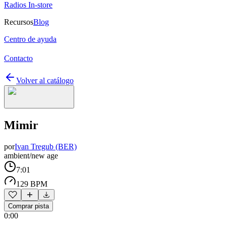
Radios In-store
Recursos
Blog
Centro de ayuda
Contacto
Volver al catálogo
Mimir
por
Ivan Tregub (BER)
ambient/new age
7:01
129 BPM
Comprar pista
0:00