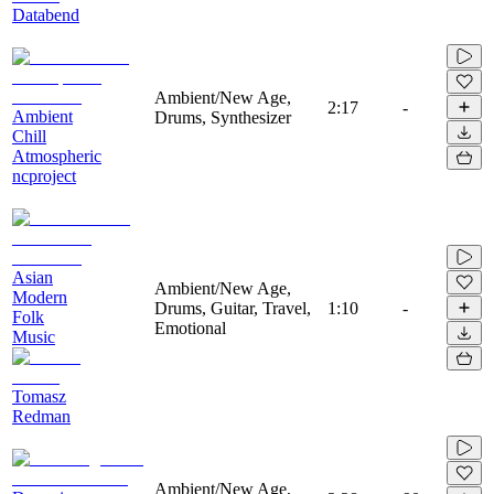
Databend
Ambient/New Age,
2:17
-
Ambient
Drums, Synthesizer
Chill
Atmospheric
ncproject
Asian
Ambient/New Age,
Modern
Drums, Guitar, Travel,
1:10
-
Folk
Emotional
Music
Tomasz
Redman
Ambient/New Age,