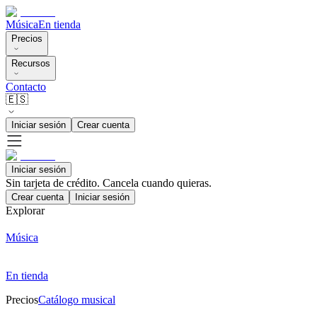
Música
En tienda
Precios
Recursos
Contacto
🇪🇸
Iniciar sesión
Crear cuenta
Iniciar sesión
Sin tarjeta de crédito. Cancela cuando quieras.
Crear cuenta
Iniciar sesión
Explorar
Música
En tienda
Precios
Catálogo musical